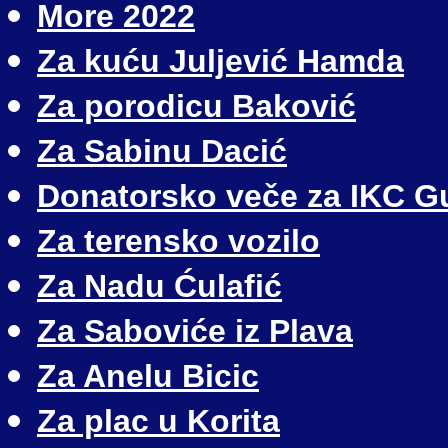
More 2022
Za kuću Juljević Hamda
Za porodicu Baković
Za Sabinu Dacić
Donatorsko veče za IKC G
Za terensko vozilo
Za Nadu Ćulafić
Za Saboviće iz Plava
Za Anelu Bicic
Za plac u Korita