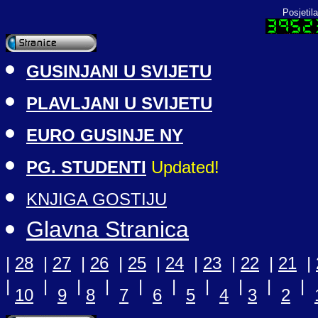
Posjetila
GUSINJANI U SVIJETU
PLAVLJANI U SVIJETU
EURO GUSINJE NY
PG. STUDENTI
Updated!
KNJIGA GOSTIJU
Glavna Stranica
|
28
|
27
|
26
|
25
|
24
|
23
|
22
|
21
|
|
|
|
|
|
|
|
|
|
|
10
9
8
7
6
5
4
3
2